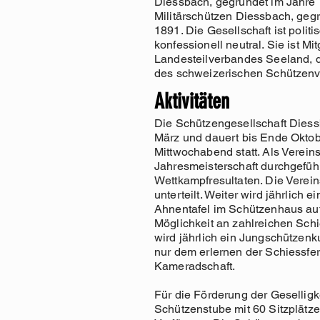
Diessbach, gegründet im Jahre
Militärschützen Diessbach, geg
1891. Die Gesellschaft ist politi
konfessionell neutral. Sie ist Mi
Landesteilverbandes Seeland, 
des schweizerischen Schützenv
Aktivitäten
Die Schützengesellschaft Diessb
März und dauert bis Ende Oktobe
Mittwochabend statt. Als Verein
Jahresmeisterschaft durchgeführ
Wettkampfresultaten. Die Vereins
unterteilt. Weiter wird jährlich 
Ahnentafel im Schützenhaus auf
Möglichkeit an zahlreichen Sch
wird jährlich ein Jungschützenku
nur dem erlernen der Schiessfer
Kameradschaft.
Für die Förderung der Geselligk
Schützenstube mit 60 Sitzplätze