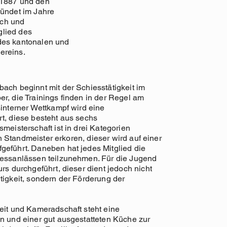
 1887 und den
ründet im Jahre
sch und
tglied des
des kantonalen und
ereins.
ach beginnt mit der Schiesstätigkeit im
r, die Trainings finden in der Regel am
sinterner Wettkampf wird eine
t, diese besteht aus sechs
meisterschaft ist in drei Kategorien
ein Standmeister erkoren, dieser wird auf einer
geführt. Daneben hat jedes Mitglied die
iessanlässen teilzunehmen. Für die Jugend
rs durchgeführt, dieser dient jedoch nicht
tigkeit, sondern der Förderung der
eit und Kameradschaft steht eine
n und einer gut ausgestatteten Küche zur